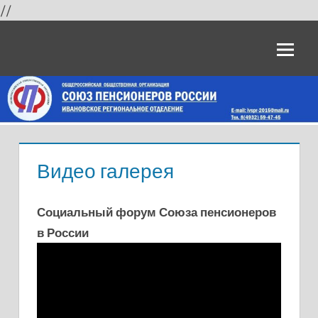
//
Skip
Официальный
to
content
сайт
"Союз
пенсионеров
России"
Видео галерея
по
Социальный форум Союза пенсионеров
Ивановской
в России
области