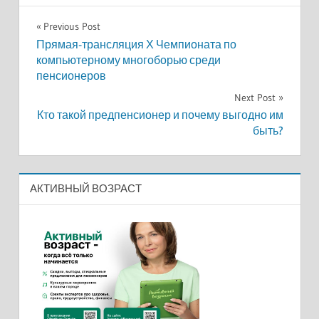
Навигация
Previous Post
Прямая-трансляция Х Чемпионата по
по
компьютерному многоборью среди
пенсионеров
записям
Next Post
Кто такой предпенсионер и почему выгодно им
быть?
АКТИВНЫЙ ВОЗРАСТ