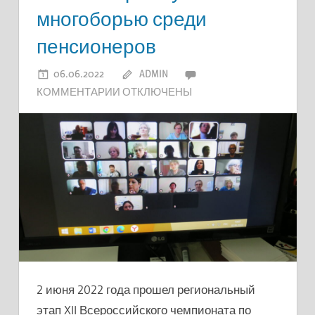
многоборью среди
пенсионеров
06.06.2022
ADMIN
К
КОММЕНТАРИИ
ОТКЛЮЧЕНЫ
ЗАПИСИ
В
ИВАНОВСКОЙ
ОБЛАСТИ
ПОДВЕДЕНЫ
ИТОГИ
РЕГИОНАЛЬНОГО
ЭТАПА
XII
ВСЕРОССИЙСКОГО
2 июня 2022 года прошел региональный
ЧЕМПИОНАТА
этап XII Всероссийского чемпионата по
ПО