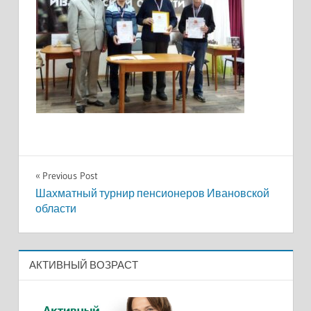
57-
18-
422
Навигация
Previous Post
Шахматный турнир пенсионеров Ивановской
по
области
записям
АКТИВНЫЙ ВОЗРАСТ