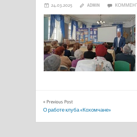
области
24.03.2025
ADMIN
КОММЕН
Навигация
Previous Post
О работе клуба «Кохомчане»
по
записям