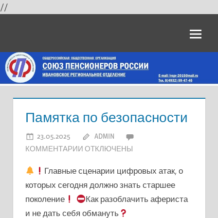
//
Skip
Официальный
to
content
сайт
"Союз
пенсионеров
России"
Памятка по безопасности
по
23.05.2025
ADMIN
К
КОММЕНТАРИИ
ОТКЛЮЧЕНЫ
Ивановской
ЗАПИСИ
Главные сценарии цифровых атак, о
ПАМЯТКА
области
которых сегодня должно знать старшее
ПО
поколение
Как разоблачить афериста
БЕЗОПАСНОСТИ
и не дать себя обмануть