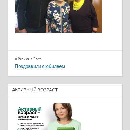
Навигация
Previous Post
Поздравили с юбилеем
по
записям
АКТИВНЫЙ ВОЗРАСТ