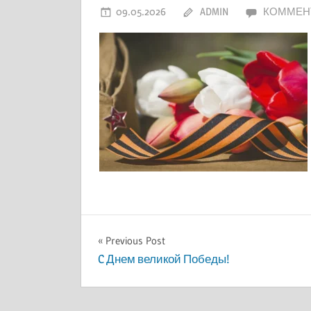
области
09.05.2026
ADMIN
КОММЕН
Навигация
Previous Post
C Днем великой Победы!
по
записям