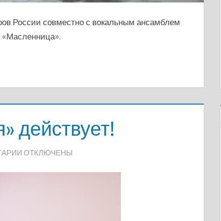
ров России совместно с вокальным ансамблем
 «Масленница».
» действует!
К
ТАРИИ
ОТКЛЮЧЕНЫ
ЗАПИСИ
«ШКОЛА
ЗДОРОВЬЯ»
ДЕЙСТВУЕТ!