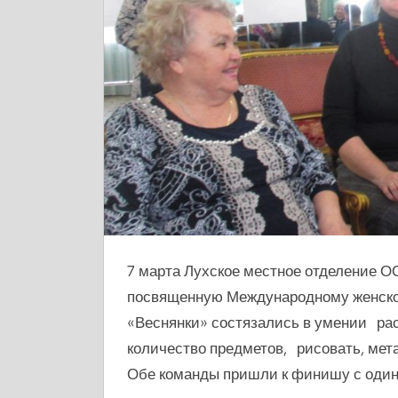
7 марта Лухское местное отделение О
посвященную Международному женском
«Веснянки» состязались в умении ра
количество предметов, рисовать, мета
Обе команды пришли к финишу с один