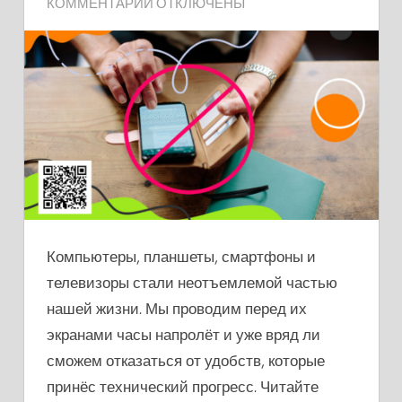
К
КОММЕНТАРИИ
ОТКЛЮЧЕНЫ
ЗАПИСИ
ПЯТЬ
ПРИЧИН
ОТКАЗАТЬСЯ
ОТ
ГАДЖЕТОВ
НА
ОДИН
ДЕНЬ
В
Компьютеры, планшеты, смартфоны и
НЕДЕЛЮ
телевизоры стали неотъемлемой частью
нашей жизни. Мы проводим перед их
экранами часы напролёт и уже вряд ли
сможем отказаться от удобств, которые
принёс технический прогресс. Читайте