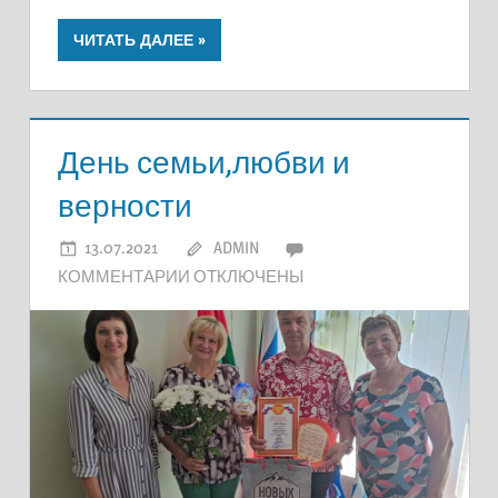
ЧИТАТЬ ДАЛЕЕ
День семьи,любви и
верности
13.07.2021
ADMIN
К
КОММЕНТАРИИ
ОТКЛЮЧЕНЫ
ЗАПИСИ
ДЕНЬ
СЕМЬИ,ЛЮБВИ
И
ВЕРНОСТИ