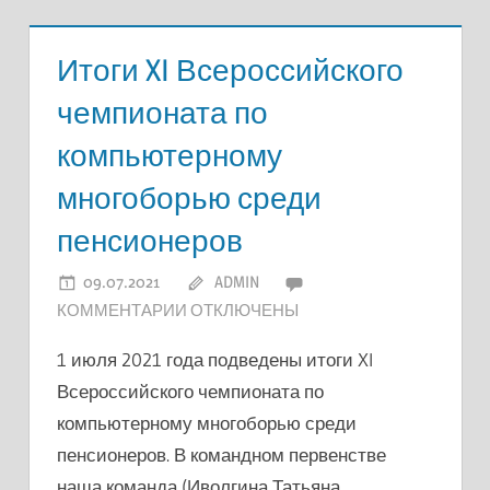
Итоги XI Всероссийского
чемпионата по
компьютерному
многоборью среди
пенсионеров
09.07.2021
ADMIN
К
КОММЕНТАРИИ
ОТКЛЮЧЕНЫ
ЗАПИСИ
1 июля 2021 года подведены итоги XI
ИТОГИ
Всероссийского чемпионата по
XI
компьютерному многоборью среди
ВСЕРОССИЙСКОГО
ЧЕМПИОНАТА
пенсионеров. В командном первенстве
ПО
наша команда (Иволгина Татьяна