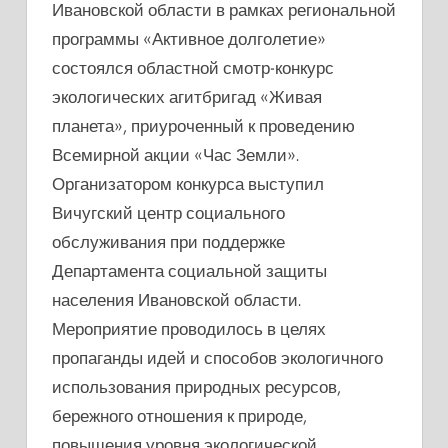
Ивановской области в рамках региональной
ПЛАНЕТА»
программы «Активное долголетие»
СМОТР-
КОНКУРС
состоялся областной смотр-конкурс
ЭКОЛОГИЧЕСКИХ
экологических агитбригад «Живая
АГИТБРИГАД.
планета», приуроченный к проведению
Всемирной акции «Час Земли».
Организатором конкурса выступил
Вичугский центр социального
обслуживания при поддержке
Департамента социальной защиты
населения Ивановской области.
Мероприятие проводилось в целях
пропаганды идей и способов экологичного
использования природных ресурсов,
бережного отношения к природе,
повышения уровня экологической